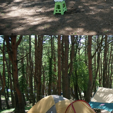
先日の調査で、
解禁にはいたら
2026/02/09
● ● 令和8年度
令和8年度より、
させていただきま
■改定の背景