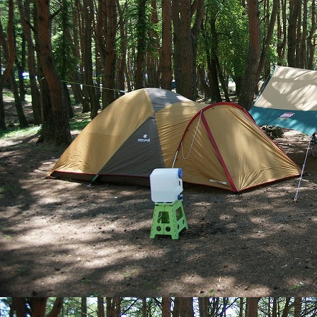
台風の接近に伴
場内を臨時閉鎖と
■ 閉鎖期間2026
ご宿泊および日帰
■ 営業再開につい
ます。
台風の被害状況や