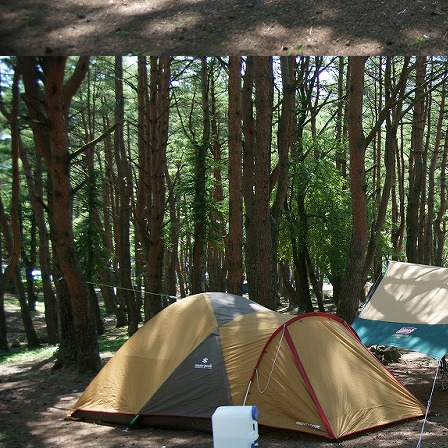
予約受付は３月２
３月中の電話受付
今年は、３月の降
す
皆さまのお越し
2026/03/16
● ● ヒメマス釣
今年の春は、ヒメ