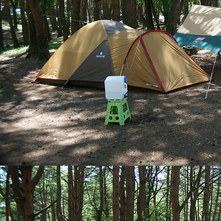
ご来場の際は足元
入りに（水）
ならないようお願
皆様のお越しをス
2026/06/01
● ● 【臨時閉鎖
いつも当キャンプ
ありがとうござ