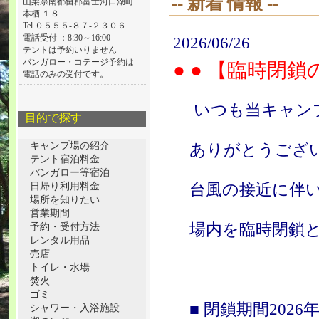
-- 新着 情報 --
山梨県南都留郡富士河口湖町
本栖 １８
Tel ０５５５-８７-２３０６
電話受付 ：8:30～16:00
2026/06/26
テントは予約いりません
バンガロー・コテージ予約は
● ● 【臨時閉鎖
電話のみの受付です。
いつも当キャンプ
目的で探す
キャンプ場の紹介
ありがとうござ
テント宿泊料金
バンガロー等宿泊
日帰り利用料金
台風の接近に伴
場所を知りたい
営業期間
予約・受付方法
場内を臨時閉鎖と
レンタル用品
売店
トイレ・水場
焚火
ゴミ
■ 閉鎖期間2026年
シャワー・入浴施設