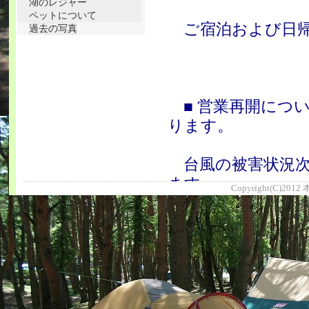
湖のレジャー
ペットについて
ご宿泊および日帰
過去の写真
■ 営業再開につい
ります。
台風の被害状況次
ます。
Copyright(C)2012
延長の場合は、改
2026/06/03