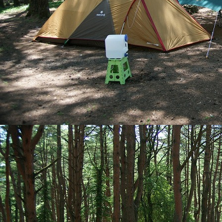
● ●【明日か
お願い ● ●
いつも当キャンプ
いつも当キャンプ
ます。
台風による設備等
たします。
なお、連日の雨の
路）に
ぬかるみや水たま