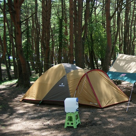
ざいます。
6月3日（水）の
お知らせいたし
2026/03/16
● ● 営業開始の
１）テントサイト
２）バンガロー等
ます